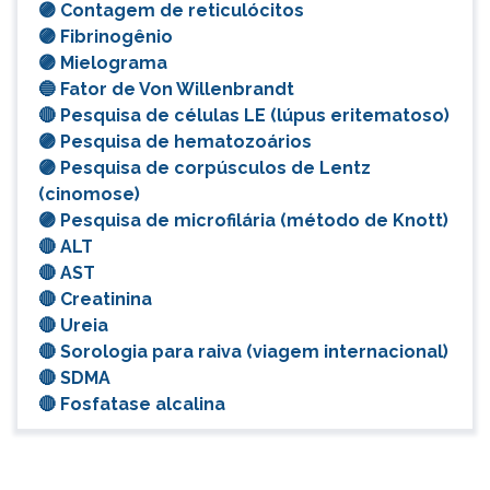
🟣 Contagem de reticulócitos
🟣 Fibrinogênio
🟣 Mielograma
🔵 Fator de Von Willenbrandt
🔴 Pesquisa de células LE (lúpus eritematoso)
🟣 Pesquisa de hematozoários
🟣 Pesquisa de corpúsculos de Lentz
(cinomose)
🟣 Pesquisa de microfilária (método de Knott)
🔴 ALT
🔴 AST
🔴 Creatinina
🔴 Ureia
🔴 Sorologia para raiva (viagem internacional)
🔴 SDMA
🔴 Fosfatase alcalina