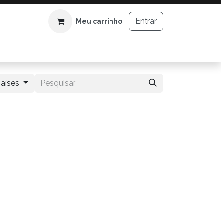
Entrar
Meu carrinho
aíses