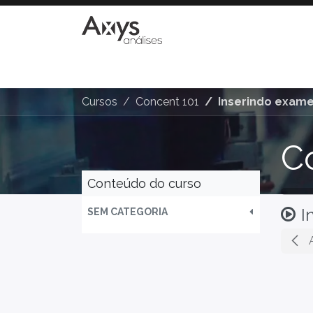
Início
Informações
Pet
Sanidade
Cursos
Concent 101
Inserindo exam
C
Conteúdo do curso
I
SEM CATEGORIA