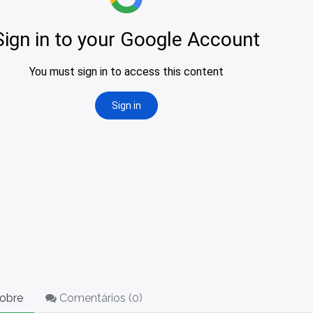
obre
Comentários (
0
)