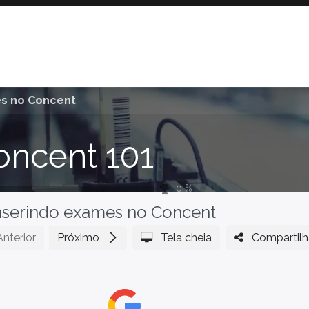
Resultados
Parceria Axys
Blog
es no Concent
oncent 101
0
%
nserindo exames no Concent
Anterior
Próximo
Tela cheia
Compartilh